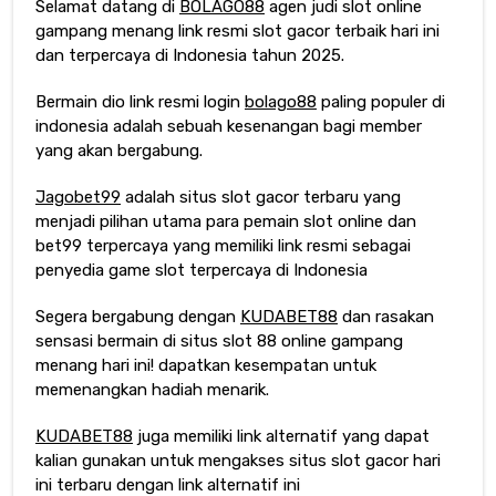
Selamat datang di
BOLAGO88
agen judi slot online
gampang menang link resmi slot gacor terbaik hari ini
dan terpercaya di Indonesia tahun 2025.
Bermain dio link resmi login
bolago88
paling populer di
indonesia adalah sebuah kesenangan bagi member
yang akan bergabung.
Jagobet99
adalah situs slot gacor terbaru yang
menjadi pilihan utama para pemain slot online dan
bet99 terpercaya yang memiliki link resmi sebagai
penyedia game slot terpercaya di Indonesia
Segera bergabung dengan
KUDABET88
dan rasakan
sensasi bermain di situs slot 88 online gampang
menang hari ini! dapatkan kesempatan untuk
memenangkan hadiah menarik.
KUDABET88
juga memiliki link alternatif yang dapat
kalian gunakan untuk mengakses situs slot gacor hari
ini terbaru dengan link alternatif ini