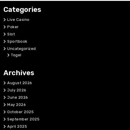
Categories
Live Casino
Poker
Slot
Sportbook
Uncategorized
Togel
Archives
August 2026
July 2026
June 2026
May 2026
October 2025
September 2025
April 2025