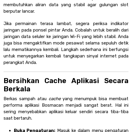
membutuhkan aliran data yang stabil agar gulungan slot
berputar lancar.
Jika permainan terasa lambat, segera periksa indikator
jaringan pada ponsel pintar Anda. Cobalah untuk beralih dari
jaringan data seluler ke jaringan Wi-Fi yang lebih stabil. Anda
juga bisa mengaktifkan mode pesawat selama sepuluh detik
lalu mematikannya kembali. Langkah sederhana ini berfungsi
untuk menyegarkan kembali tangkapan sinyal internet pada
perangkat Anda.
Bersihkan Cache Aplikasi Secara
Berkala
Berkas sampah atau
cache
yang menumpuk bisa membuat
performa aplikasi Bosmacan menjadi sangat berat. Hal ini
sering menyebabkan aplikasi keluar sendiri secara tiba-tiba
saat bertaruh.
Buka Pengaturan:
Masuk ke dalam menu pengaturan