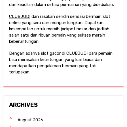
dan keadilan dalam setiap permainan yang disediakan.
CLUBJUDI
dan rasakan sendiri sensasi bermain slot
online yang seru dan menguntungkan. Dapatkan
kesempatan untuk meraih jackpot besar dan jadilah
salah satu dari ribuan pemain yang sukses meraih
keberuntungan.
Dengan adanya slot gacor di
CLUBJUDI
para pemain
bisa merasakan keuntungan yang luar biasa dan
mendapatkan pengalaman bermain yang tak
terlupakan.
ARCHIVES
August 2026