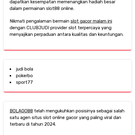
dapatkan kesempatan memenangkan hadiah besar
dalam permainan slot88 online.
Nikmati pengalaman bermain
slot gacor malam ini
dengan CLUBJUDI provider slot terpercaya yang
menyajikan perpaduan antara kualitas dan keuntungan.
judi bola
pokerbo
sport77
BOLAGO88
telah mengukuhkan posisinya sebagai salah
satu agen situs slot online gacor yang paling viral dan
terbaru di tahun 2024.