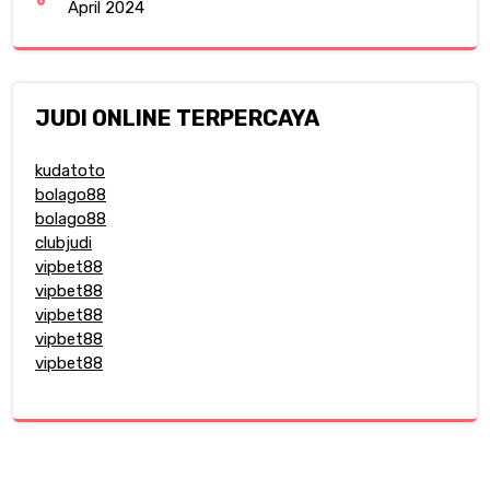
April 2024
JUDI ONLINE TERPERCAYA
kudatoto
bolago88
bolago88
clubjudi
vipbet88
vipbet88
vipbet88
vipbet88
vipbet88