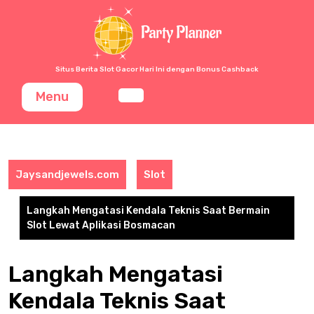
Skip
to
content
Situs Berita Slot Gacor Hari Ini dengan Bonus Cashback
Menu
Jaysandjewels.com
Slot
Langkah Mengatasi Kendala Teknis Saat Bermain
Slot Lewat Aplikasi Bosmacan
Langkah Mengatasi
Kendala Teknis Saat