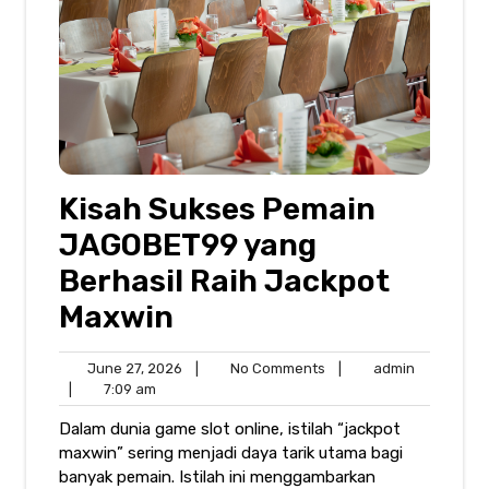
Kisah Sukses Pemain
JAGOBET99 yang
Berhasil Raih Jackpot
Maxwin
June
No
admin
June 27, 2026
|
No Comments
|
admin
7:09
27,
Comments
|
7:09 am
am
2026
Dalam dunia game slot online, istilah “jackpot
maxwin” sering menjadi daya tarik utama bagi
banyak pemain. Istilah ini menggambarkan