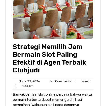
Strategi Memilih Jam
Bermain Slot Paling
Efektif di Agen Terbaik
Clubjudi
June
No
admin
June 23, 2026
|
No Comments
|
admin
1:56
23,
Comments
|
1:56 pm
pm
2026
Banyak pemain slot online percaya bahwa waktu
bermain tertentu dapat memengaruhi hasil
permainan. Walaupun slot pada dasarnya