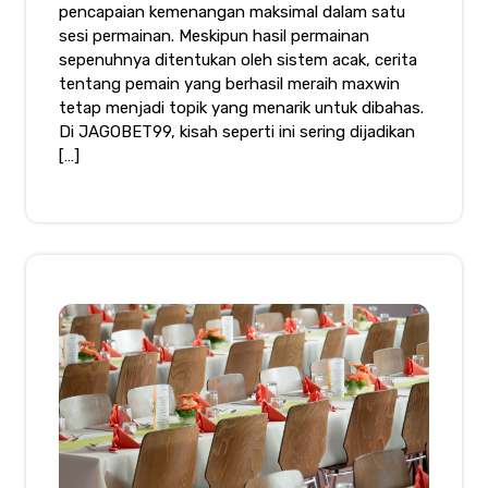
pencapaian kemenangan maksimal dalam satu
sesi permainan. Meskipun hasil permainan
sepenuhnya ditentukan oleh sistem acak, cerita
tentang pemain yang berhasil meraih maxwin
tetap menjadi topik yang menarik untuk dibahas.
Di JAGOBET99, kisah seperti ini sering dijadikan
[…]