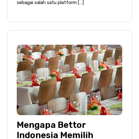
sebagai salah satu platform […]
Mengapa Bettor
Indonesia Memilih