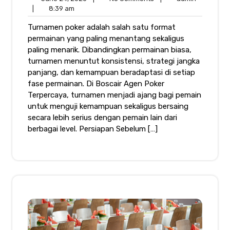
8:39
24,
Comments
|
8:39 am
am
2026
Turnamen poker adalah salah satu format
permainan yang paling menantang sekaligus
paling menarik. Dibandingkan permainan biasa,
turnamen menuntut konsistensi, strategi jangka
panjang, dan kemampuan beradaptasi di setiap
fase permainan. Di Boscair Agen Poker
Terpercaya, turnamen menjadi ajang bagi pemain
untuk menguji kemampuan sekaligus bersaing
secara lebih serius dengan pemain lain dari
berbagai level. Persiapan Sebelum […]