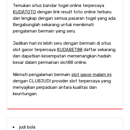
Temukan situs bandar togel online terpercaya
KUDATOTO
dengan link result toto online terbaru
dan lengkap dengan semua pasaran togel yang ada.
Bergabunglah sekarang untuk menikmati
pengalaman bermain yang seru.
Jadikan hari ini lebih seru dengan bermain di situs
slot gacor terpercaya
KUDABET88
daftar sekarang
dan dapatkan kesempatan memenangkan hadiah
besar dalam permainan slot88 online.
Nikmati pengalaman bermain
slot gacor malam ini
dengan CLUBJUDI provider slot terpercaya yang
menyajikan perpaduan antara kualitas dan
keuntungan.
judi bola