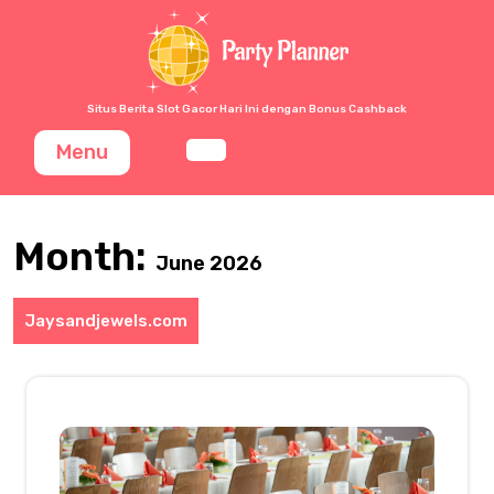
Skip
to
content
Situs Berita Slot Gacor Hari Ini dengan Bonus Cashback
Menu
Month:
June 2026
Jaysandjewels.com