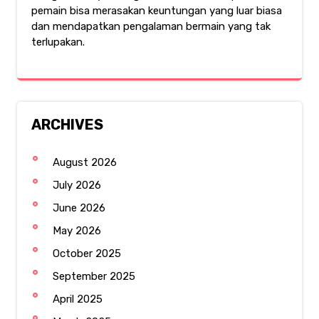
pemain bisa merasakan keuntungan yang luar biasa
dan mendapatkan pengalaman bermain yang tak
terlupakan.
ARCHIVES
August 2026
July 2026
June 2026
May 2026
October 2025
September 2025
April 2025