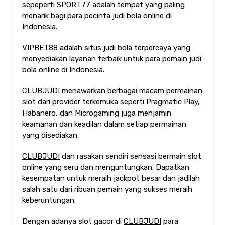
sepeperti
SPORT77
adalah tempat yang paling
menarik bagi para pecinta judi bola online di
Indonesia.
VIPBET88
adalah situs judi bola terpercaya yang
menyediakan layanan terbaik untuk para pemain judi
bola online di Indonesia.
CLUBJUDI
menawarkan berbagai macam permainan
slot dari provider terkemuka seperti Pragmatic Play,
Habanero, dan Microgaming juga menjamin
keamanan dan keadilan dalam setiap permainan
yang disediakan.
CLUBJUDI
dan rasakan sendiri sensasi bermain slot
online yang seru dan menguntungkan. Dapatkan
kesempatan untuk meraih jackpot besar dan jadilah
salah satu dari ribuan pemain yang sukses meraih
keberuntungan.
Dengan adanya slot gacor di
CLUBJUDI
para