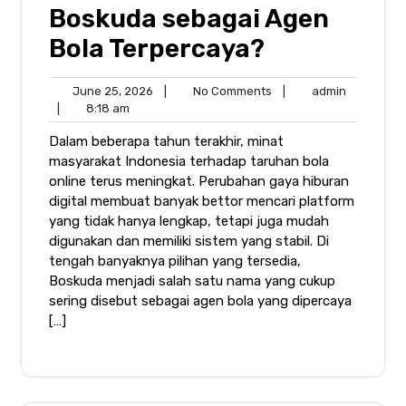
Boskuda sebagai Agen
Bola Terpercaya?
June
No
admin
June 25, 2026
|
No Comments
|
admin
8:18
25,
Comments
|
8:18 am
am
2026
Dalam beberapa tahun terakhir, minat
masyarakat Indonesia terhadap taruhan bola
online terus meningkat. Perubahan gaya hiburan
digital membuat banyak bettor mencari platform
yang tidak hanya lengkap, tetapi juga mudah
digunakan dan memiliki sistem yang stabil. Di
tengah banyaknya pilihan yang tersedia,
Boskuda menjadi salah satu nama yang cukup
sering disebut sebagai agen bola yang dipercaya
[…]