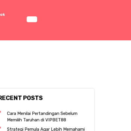
ook
RECENT POSTS
Cara Menilai Pertandingan Sebelum
Memilih Taruhan di VIPBET88
Strategi Pemula Agar Lebih Memahami