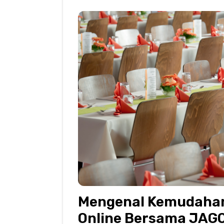
Mengenal Kemudahan
Online Bersama JAG