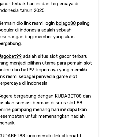
gacor terbaik hari ini dan terpercaya di
Indonesia tahun 2025.
Bermain dio link resmi login
bolago88
paling
populer di indonesia adalah sebuah
kesenangan bagi member yang akan
bergabung.
Jagobet99
adalah situs slot gacor terbaru
yang menjadi pilihan utama para pemain slot
online dan bet99 terpercaya yang memiliki
link resmi sebagai penyedia game slot
terpercaya di Indonesia
Segera bergabung dengan
KUDABET88
dan
rasakan sensasi bermain di situs slot 88
online gampang menang hari ini! dapatkan
kesempatan untuk memenangkan hadiah
menarik.
KUDABET88
juga memiliki link alternatif