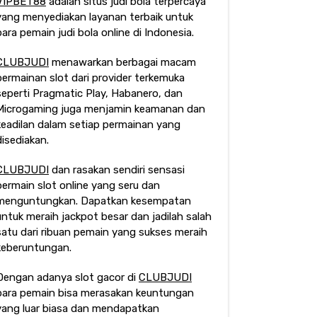
VIPBET88
adalah situs judi bola terpercaya
yang menyediakan layanan terbaik untuk
para pemain judi bola online di Indonesia.
CLUBJUDI
menawarkan berbagai macam
permainan slot dari provider terkemuka
seperti Pragmatic Play, Habanero, dan
Microgaming juga menjamin keamanan dan
keadilan dalam setiap permainan yang
disediakan.
CLUBJUDI
dan rasakan sendiri sensasi
bermain slot online yang seru dan
menguntungkan. Dapatkan kesempatan
untuk meraih jackpot besar dan jadilah salah
satu dari ribuan pemain yang sukses meraih
keberuntungan.
Dengan adanya slot gacor di
CLUBJUDI
para pemain bisa merasakan keuntungan
yang luar biasa dan mendapatkan