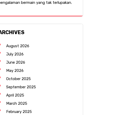
pengalaman bermain yang tak terlupakan.
ARCHIVES
August 2026
July 2026
June 2026
May 2026
October 2025
September 2025
April 2025
March 2025
February 2025