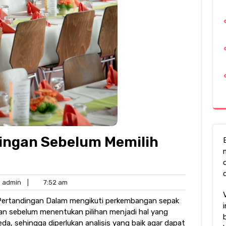
dingan Sebelum Memilih
admin
7:52
admin
|
7:52 am
ents
am
 Pertandingan Dalam mengikuti perkembangan sepak
an sebelum menentukan pilihan menjadi hal yang
beda, sehingga diperlukan analisis yang baik agar dapat