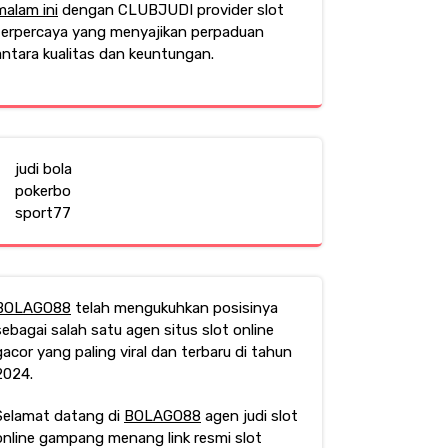
malam ini
dengan CLUBJUDI provider slot
terpercaya yang menyajikan perpaduan
antara kualitas dan keuntungan.
judi bola
pokerbo
sport77
BOLAGO88
telah mengukuhkan posisinya
sebagai salah satu agen situs slot online
gacor yang paling viral dan terbaru di tahun
2024.
Selamat datang di
BOLAGO88
agen judi slot
online gampang menang link resmi slot