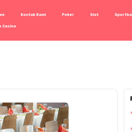
me
Kontak Kami
Poker
Slot
Sportb
e Casino