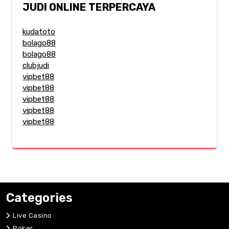
JUDI ONLINE TERPERCAYA
kudatoto
bolago88
bolago88
clubjudi
vipbet88
vipbet88
vipbet88
vipbet88
vipbet88
Categories
Live Casino
Poker