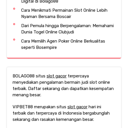
Digital di Bolago88
Cara Menikmati Permainan Slot Online Lebih
Nyaman Bersama Boscair
Dari Pemula hingga Berpengalaman: Memahami
Dunia Togel Online Clubjudi
Cara Memilih Agen Poker Online Berkualitas
seperti Bosempire
BOLAGO88 situs
slot gacor
terpercaya
menyediakan pengalaman bermain judi slot online
terbaik. Daftar sekarang dan dapatkan kesempatan
menang besar.
VIPBET88 merupakan situs
slot gacor
hari ini
terbaik dan terpercaya di Indonesia bergabunglah
sekarang dan rasakan kemenangan besar.