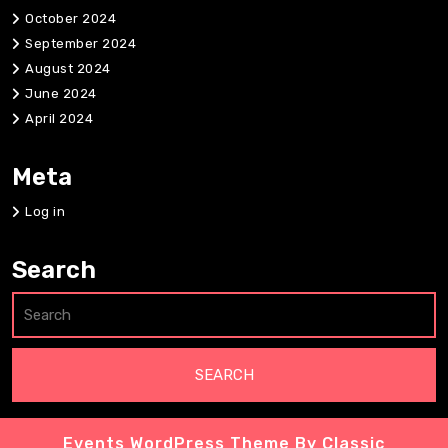
October 2024
September 2024
August 2024
June 2024
April 2024
Meta
Log in
Search
Events WordPress Theme
By Classic