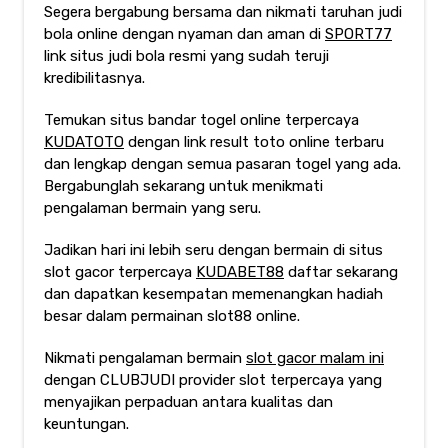
Segera bergabung bersama dan nikmati taruhan judi
bola online dengan nyaman dan aman di
SPORT77
link situs judi bola resmi yang sudah teruji
kredibilitasnya.
Temukan situs bandar togel online terpercaya
KUDATOTO
dengan link result toto online terbaru
dan lengkap dengan semua pasaran togel yang ada.
Bergabunglah sekarang untuk menikmati
pengalaman bermain yang seru.
Jadikan hari ini lebih seru dengan bermain di situs
slot gacor terpercaya
KUDABET88
daftar sekarang
dan dapatkan kesempatan memenangkan hadiah
besar dalam permainan slot88 online.
Nikmati pengalaman bermain
slot gacor malam ini
dengan CLUBJUDI provider slot terpercaya yang
menyajikan perpaduan antara kualitas dan
keuntungan.