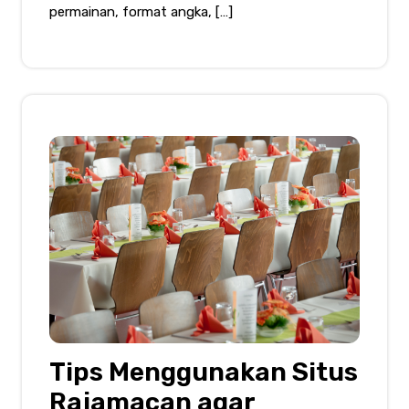
permainan, format angka, […]
Tips Menggunakan Situs
Rajamacan agar