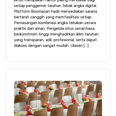
ketat merupakan faktor paling mendasar bagi
setiap penggemar taruhan tebak angka digital.
Platform Bosmacan hadir menyediakan sarana
bertaruh canggih yang memfasilitasi setiap
Pemasangan kombinasi angka tebakan secara
praktis dan aman. Pengelola situs senantiasa
berkomitmen tinggi menghadirkan iklim taruhan
yang transparan, adil, profesional, serta dapat
diakses dengan sangat mudah. Ulasan […]