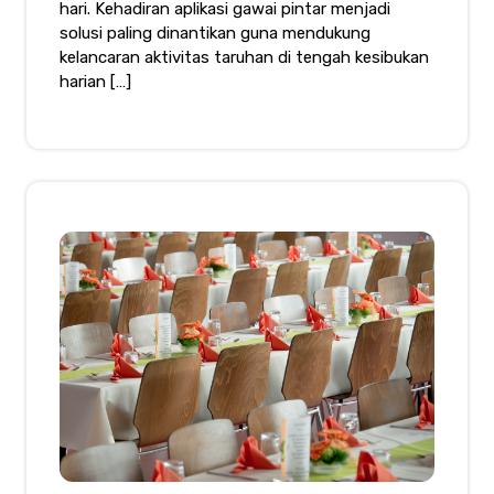
hari. Kehadiran aplikasi gawai pintar menjadi
solusi paling dinantikan guna mendukung
kelancaran aktivitas taruhan di tengah kesibukan
harian […]