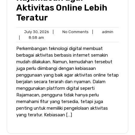
Aktivitas Online Lebih
Teratur
July
No
admin
July 30, 2026
|
No Comments
|
admin
8:58
30,
Comments
|
8:58 am
am
2026
Perkembangan teknologi digital membuat
berbagai aktivitas berbasis internet semakin
mudah dilakukan. Namun, kemudahan tersebut
juga perlu diimbangi dengan kebiasaan
penggunaan yang baik agar aktivitas online tetap
berjalan secara terarah dan nyaman. Dalam
menggunakan platform digital seperti
Rajamacan, pengguna tidak hanya perlu
memahami fitur yang tersedia, tetapi juga
penting untuk memiliki pengelolaan aktivitas
yang teratur. Kebiasaan […]