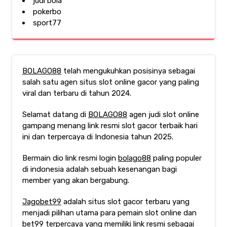
judi bola
pokerbo
sport77
BOLAGO88
telah mengukuhkan posisinya sebagai
salah satu agen situs slot online gacor yang paling
viral dan terbaru di tahun 2024.
Selamat datang di
BOLAGO88
agen judi slot online
gampang menang link resmi slot gacor terbaik hari
ini dan terpercaya di Indonesia tahun 2025.
Bermain dio link resmi login
bolago88
paling populer
di indonesia adalah sebuah kesenangan bagi
member yang akan bergabung.
Jagobet99
adalah situs slot gacor terbaru yang
menjadi pilihan utama para pemain slot online dan
bet99 terpercaya yang memiliki link resmi sebagai