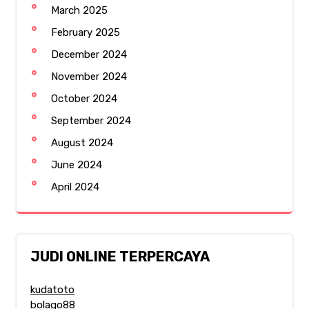
March 2025
February 2025
December 2024
November 2024
October 2024
September 2024
August 2024
June 2024
April 2024
JUDI ONLINE TERPERCAYA
kudatoto
bolago88