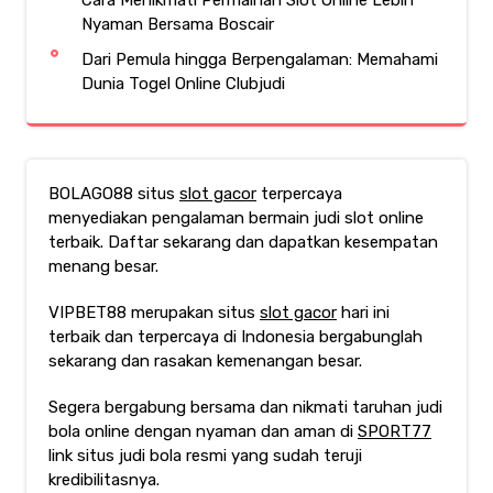
Nyaman Bersama Boscair
Dari Pemula hingga Berpengalaman: Memahami
Dunia Togel Online Clubjudi
BOLAGO88 situs
slot gacor
terpercaya
menyediakan pengalaman bermain judi slot online
terbaik. Daftar sekarang dan dapatkan kesempatan
menang besar.
VIPBET88 merupakan situs
slot gacor
hari ini
terbaik dan terpercaya di Indonesia bergabunglah
sekarang dan rasakan kemenangan besar.
Segera bergabung bersama dan nikmati taruhan judi
bola online dengan nyaman dan aman di
SPORT77
link situs judi bola resmi yang sudah teruji
kredibilitasnya.