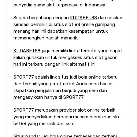
penyedia game slot terpercaya di Indonesia
Segera bergabung dengan
KUDABET88
dan rasakan
sensasi bermain di situs slot 88 online gampang
menang hari ini! dapatkan kesempatan untuk
memenangkan hadiah menarik.
KUDABET88
juga memiliki link alternatif yang dapat
kalian gunakan untuk mengakses situs slot gacor
hari ini terbaru dengan link alternatif ini
SPORT77
adalah link situs judi bola online terbaru
dan terbaik yang patut untuk Anda coba hari ini.
Dapatkan pengalaman berjudi yang seru dan
mengasyikkan hanya di SPORT77.
SPORT77
merupakan provider slot online terbaik
yang menyediakan berbagai macam permainan slot
bet88 yang menarik dan seru.
Situs bandar judi bola online terbesar dan terbaru