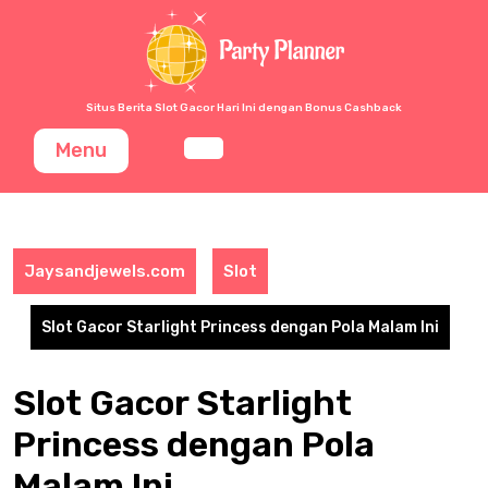
Skip
to
content
Situs Berita Slot Gacor Hari Ini dengan Bonus Cashback
Menu
Jaysandjewels.com
Slot
Slot Gacor Starlight Princess dengan Pola Malam Ini
Slot Gacor Starlight
Princess dengan Pola
Malam Ini