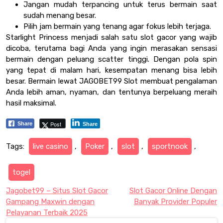
Jangan mudah terpancing untuk terus bermain saat
sudah menang besar.
Pilih jam bermain yang tenang agar fokus lebih terjaga.
Starlight Princess menjadi salah satu slot gacor yang wajib
dicoba, terutama bagi Anda yang ingin merasakan sensasi
bermain dengan peluang scatter tinggi. Dengan pola spin
yang tepat di malam hari, kesempatan menang bisa lebih
besar. Bermain lewat JAGOBET99 Slot membuat pengalaman
Anda lebih aman, nyaman, dan tentunya berpeluang meraih
hasil maksimal.
Post
Share
Share
Tags:
live casino
,
Poker
,
slot
,
sportnook
,
togel
Post
Jagobet99 – Situs Slot Gacor
Slot Gacor Online Dengan
Gampang Maxwin dengan
Banyak Provider Populer
navigation
Pelayanan Terbaik 2025