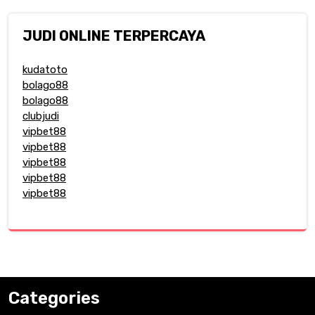
JUDI ONLINE TERPERCAYA
kudatoto
bolago88
bolago88
clubjudi
vipbet88
vipbet88
vipbet88
vipbet88
vipbet88
Categories