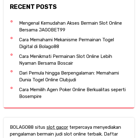
RECENT POSTS
Mengenal Kemudahan Akses Bermain Slot Online
Bersama JAGOBET99
Cara Memahami Mekanisme Permainan Togel
Digital di Bolago88
Cara Menikmati Permainan Slot Online Lebih
Nyaman Bersama Boscair
Dari Pemula hingga Berpengalaman: Memahami
Dunia Togel Online Clubjudi
Cara Memilih Agen Poker Online Berkualitas seperti
Bosempire
BOLAGO88 situs
slot gacor
terpercaya menyediakan
pengalaman bermain judi slot online terbaik. Daftar