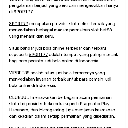
pengalaman berjudi yang seru dan mengasyikkan hanya
di SPORT77.
SPORT77
merupakan provider slot online terbaik yang
menyediakan berbagai macam permainan slot bet88
yang menarik dan seru.
Situs bandar judi bola online terbesar dan terbaru
sepeperti
SPORT77
adalah tempat yang paling menarik
bagi para pecinta judi bola online di Indonesia.
VIPBET88
adalah situs judi bola terpercaya yang
menyediakan layanan terbaik untuk para pemain judi
bola online di Indonesia.
CLUBJUDI
menawarkan berbagai macam permainan
slot dari provider terkemuka seperti Pragmatic Play,
Habanero, dan Microgaming juga menjamin keamanan
dan keadilan dalam setiap permainan yang disediakan.