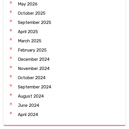
May 2026
October 2025
September 2025
April 2025
March 2025
February 2025
December 2024
November 2024
October 2024
September 2024
August 2024
June 2024
April 2024