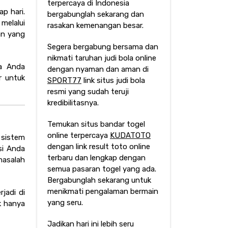
terpercaya di Indonesia
ap hari.
bergabunglah sekarang dan
melalui
rasakan kemenangan besar.
an yang
Segera bergabung bersama dan
nikmati taruhan judi bola online
sa Anda
dengan nyaman dan aman di
r untuk
SPORT77
link situs judi bola
resmi yang sudah teruji
kredibilitasnya.
Temukan situs bandar togel
online terpercaya
KUDATOTO
 sistem
dengan link result toto online
si Anda
terbaru dan lengkap dengan
masalah
semua pasaran togel yang ada.
Bergabunglah sekarang untuk
menikmati pengalaman bermain
jadi di
yang seru.
k hanya
Jadikan hari ini lebih seru