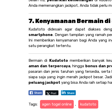
Anda memenangkan jackpot, Anda tidak perlu m
7. Kenyamanan Bermain d
Kudatoto didesain agar dapat diakses den
smartphone
. Dengan tampilan yang ramah pe
Ini memberikan kenyamanan bagi Anda yang ingi
satu perangkat tertentu.
Bermain di
Kudatoto
memberikan banyak keu
aman dan terpercaya
, hingga
bonus dan pr
pasaran dan jenis taruhan yang tersedia, serta 
siapa saja yang ingin meraih jackpot besar. J
peluang jackpot
yang bisa Anda raih setiap har
Post
Share
Share
Tags:
agen togel online
,
kudatoto