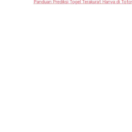
Post
Panduan Prediksi Togel Terakurat Hanya di Toto
navigation