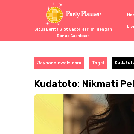
Skip
to
Ho
content
Liv
Situs Berita Slot Gacor Hari Ini dengan
Bonus Cashback
Jaysandjewels.com
Togel
Kudatoto
Kudatoto: Nikmati Pe