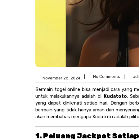
|
No Comments
|
ad
November 28, 2024
Bermain togel online bisa menjadi cara yang 
untuk melakukannya adalah di
Kudatoto
. Seb
yang dapat dinikmati setiap hari. Dengan be
bermain yang tidak hanya aman dan menyenangka
akan membahas mengapa Kudatoto adalah pilihan
1. Peluang Jackpot Setiap