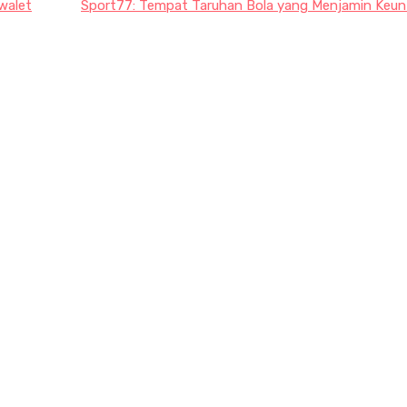
walet
Sport77: Tempat Taruhan Bola yang Menjamin Keu