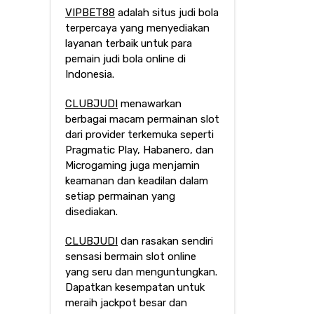
VIPBET88
adalah situs judi bola
terpercaya yang menyediakan
layanan terbaik untuk para
pemain judi bola online di
Indonesia.
CLUBJUDI
menawarkan
berbagai macam permainan slot
dari provider terkemuka seperti
Pragmatic Play, Habanero, dan
Microgaming juga menjamin
keamanan dan keadilan dalam
setiap permainan yang
disediakan.
CLUBJUDI
dan rasakan sendiri
sensasi bermain slot online
yang seru dan menguntungkan.
Dapatkan kesempatan untuk
meraih jackpot besar dan