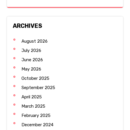
ARCHIVES
August 2026
July 2026
June 2026
May 2026
October 2025
September 2025
April 2025
March 2025
February 2025
December 2024