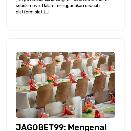
sebelumnya. Dalam menggunakan sebuah
platform slot […]
JAGOBET99: Mengenal