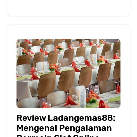
Review Ladangemas88:
Mengenal Pengalaman