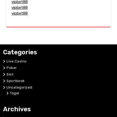
vipbet88
vipbet88
vipbet88
Categories
Live Casino
Poker
Slot
Sportbook
Uncategorized
Togel
Archives