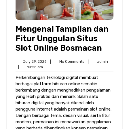
Mengenal Tampilan dan
Fitur Unggulan Situs
Slot Online Bosmacan
July
No
admin
July 29, 2026
|
No Comments
|
admin
10:25
29,
Comments
|
10:25 am
am
2026
Perkembangan teknologi digital membuat
berbagai platform hiburan online semakin
berkembang dengan menghadirkan pengalaman
yang lebih praktis dan menarik. Salah satu
hiburan digital yang banyak dikenal oleh
pengguna internet adalah permainan slot online.
Dengan berbagai tema, desain visual, serta fitur
modern, permainan ini menawarkan pengalaman
yang berbeda dibandingkan konsep permainan