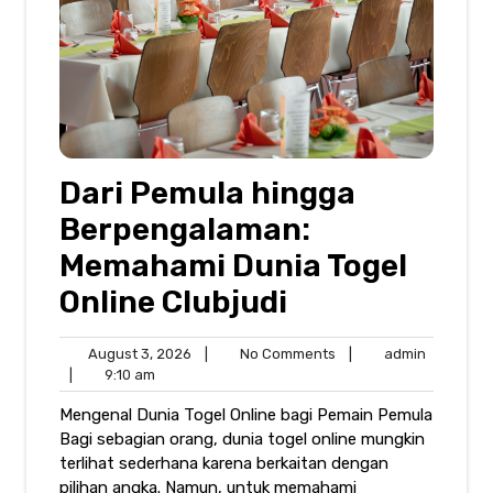
Dari Pemula hingga
Berpengalaman:
Memahami Dunia Togel
Online Clubjudi
August
No
admin
August 3, 2026
|
No Comments
|
admin
9:10
3,
Comments
|
9:10 am
am
2026
Mengenal Dunia Togel Online bagi Pemain Pemula
Bagi sebagian orang, dunia togel online mungkin
terlihat sederhana karena berkaitan dengan
pilihan angka. Namun, untuk memahami