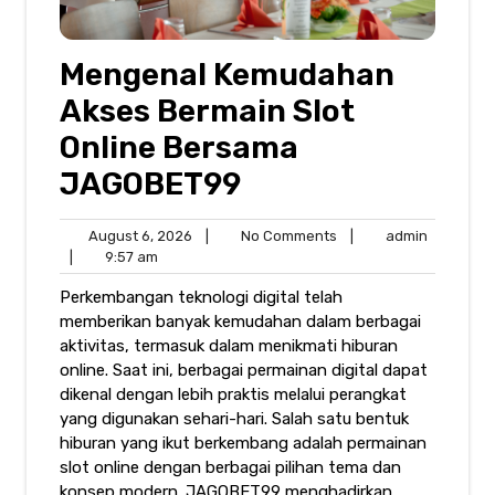
Mengenal Kemudahan
Akses Bermain Slot
Online Bersama
JAGOBET99
August
No
admin
August 6, 2026
|
No Comments
|
admin
9:57
6,
Comments
|
9:57 am
am
2026
Perkembangan teknologi digital telah
memberikan banyak kemudahan dalam berbagai
aktivitas, termasuk dalam menikmati hiburan
online. Saat ini, berbagai permainan digital dapat
dikenal dengan lebih praktis melalui perangkat
yang digunakan sehari-hari. Salah satu bentuk
hiburan yang ikut berkembang adalah permainan
slot online dengan berbagai pilihan tema dan
konsep modern. JAGOBET99 menghadirkan