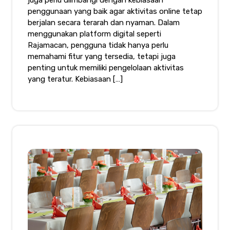
juga perlu diimbangi dengan kebiasaan
penggunaan yang baik agar aktivitas online tetap
berjalan secara terarah dan nyaman. Dalam
menggunakan platform digital seperti
Rajamacan, pengguna tidak hanya perlu
memahami fitur yang tersedia, tetapi juga
penting untuk memiliki pengelolaan aktivitas
yang teratur. Kebiasaan […]