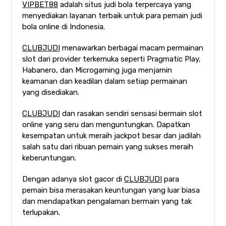
VIPBET88
adalah situs judi bola terpercaya yang
menyediakan layanan terbaik untuk para pemain judi
bola online di Indonesia.
CLUBJUDI
menawarkan berbagai macam permainan
slot dari provider terkemuka seperti Pragmatic Play,
Habanero, dan Microgaming juga menjamin
keamanan dan keadilan dalam setiap permainan
yang disediakan.
CLUBJUDI
dan rasakan sendiri sensasi bermain slot
online yang seru dan menguntungkan. Dapatkan
kesempatan untuk meraih jackpot besar dan jadilah
salah satu dari ribuan pemain yang sukses meraih
keberuntungan.
Dengan adanya slot gacor di
CLUBJUDI
para
pemain bisa merasakan keuntungan yang luar biasa
dan mendapatkan pengalaman bermain yang tak
terlupakan.