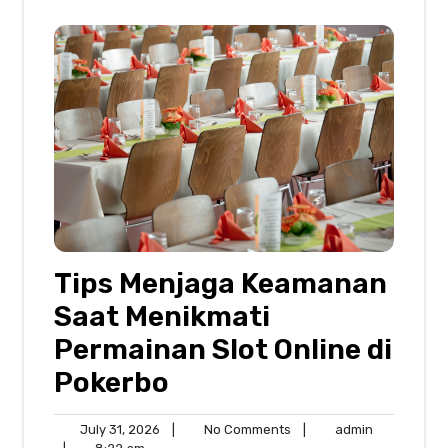
Tips Menjaga Keamanan
Saat Menikmati
Permainan Slot Online di
Pokerbo
July
No
admin
July 31, 2026
|
No Comments
|
admin
8:22
31,
Comments