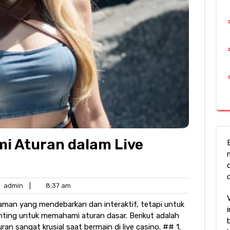
i Aturan dalam Live
admin
8:37
admin
|
8:37 am
ents
am
aman yang mendebarkan dan interaktif, tetapi untuk
ting untuk memahami aturan dasar. Berikut adalah
 sangat krusial saat bermain di live casino. ## 1.