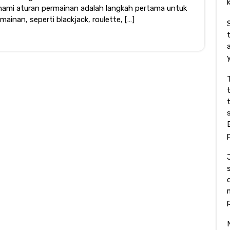
mi aturan permainan adalah langkah pertama untuk
inan, seperti blackjack, roulette, […]