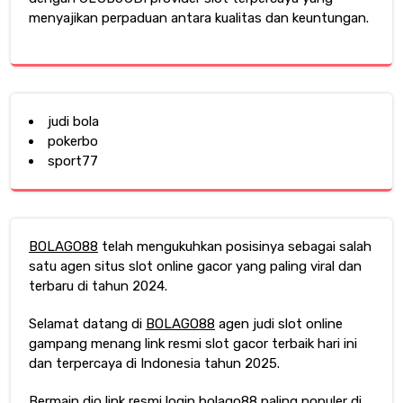
menyajikan perpaduan antara kualitas dan keuntungan.
judi bola
pokerbo
sport77
BOLAGO88
telah mengukuhkan posisinya sebagai salah
satu agen situs slot online gacor yang paling viral dan
terbaru di tahun 2024.
Selamat datang di
BOLAGO88
agen judi slot online
gampang menang link resmi slot gacor terbaik hari ini
dan terpercaya di Indonesia tahun 2025.
Bermain dio link resmi login
bolago88
paling populer di