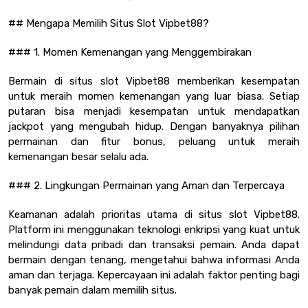
## Mengapa Memilih Situs Slot Vipbet88?
### 1. Momen Kemenangan yang Menggembirakan
Bermain di situs slot Vipbet88 memberikan kesempatan
untuk meraih momen kemenangan yang luar biasa. Setiap
putaran bisa menjadi kesempatan untuk mendapatkan
jackpot yang mengubah hidup. Dengan banyaknya pilihan
permainan dan fitur bonus, peluang untuk meraih
kemenangan besar selalu ada.
### 2. Lingkungan Permainan yang Aman dan Terpercaya
Keamanan adalah prioritas utama di situs slot Vipbet88.
Platform ini menggunakan teknologi enkripsi yang kuat untuk
melindungi data pribadi dan transaksi pemain. Anda dapat
bermain dengan tenang, mengetahui bahwa informasi Anda
aman dan terjaga. Kepercayaan ini adalah faktor penting bagi
banyak pemain dalam memilih situs.