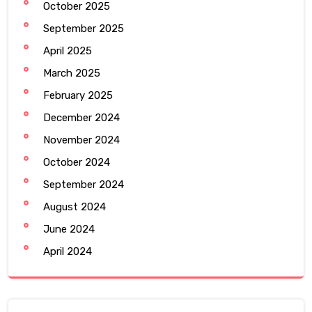
October 2025
September 2025
April 2025
March 2025
February 2025
December 2024
November 2024
October 2024
September 2024
August 2024
June 2024
April 2024