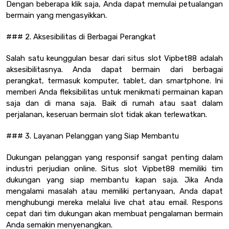
Dengan beberapa klik saja, Anda dapat memulai petualangan
bermain yang mengasyikkan.
### 2. Aksesibilitas di Berbagai Perangkat
Salah satu keunggulan besar dari situs slot Vipbet88 adalah
aksesibilitasnya. Anda dapat bermain dari berbagai
perangkat, termasuk komputer, tablet, dan smartphone. Ini
memberi Anda fleksibilitas untuk menikmati permainan kapan
saja dan di mana saja. Baik di rumah atau saat dalam
perjalanan, keseruan bermain slot tidak akan terlewatkan.
### 3. Layanan Pelanggan yang Siap Membantu
Dukungan pelanggan yang responsif sangat penting dalam
industri perjudian online. Situs slot Vipbet88 memiliki tim
dukungan yang siap membantu kapan saja. Jika Anda
mengalami masalah atau memiliki pertanyaan, Anda dapat
menghubungi mereka melalui live chat atau email. Respons
cepat dari tim dukungan akan membuat pengalaman bermain
Anda semakin menyenangkan.