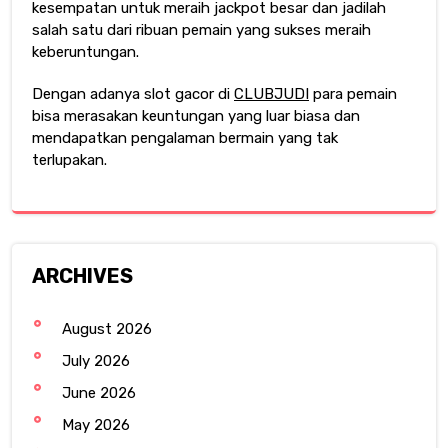
kesempatan untuk meraih jackpot besar dan jadilah
salah satu dari ribuan pemain yang sukses meraih
keberuntungan.
Dengan adanya slot gacor di
CLUBJUDI
para pemain
bisa merasakan keuntungan yang luar biasa dan
mendapatkan pengalaman bermain yang tak
terlupakan.
ARCHIVES
August 2026
July 2026
June 2026
May 2026