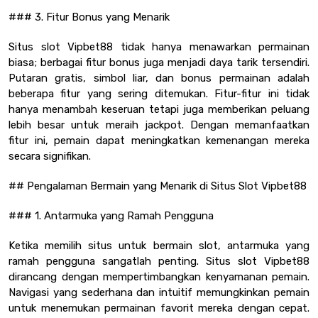
### 3. Fitur Bonus yang Menarik
Situs slot Vipbet88 tidak hanya menawarkan permainan
biasa; berbagai fitur bonus juga menjadi daya tarik tersendiri.
Putaran gratis, simbol liar, dan bonus permainan adalah
beberapa fitur yang sering ditemukan. Fitur-fitur ini tidak
hanya menambah keseruan tetapi juga memberikan peluang
lebih besar untuk meraih jackpot. Dengan memanfaatkan
fitur ini, pemain dapat meningkatkan kemenangan mereka
secara signifikan.
## Pengalaman Bermain yang Menarik di Situs Slot Vipbet88
### 1. Antarmuka yang Ramah Pengguna
Ketika memilih situs untuk bermain slot, antarmuka yang
ramah pengguna sangatlah penting. Situs slot Vipbet88
dirancang dengan mempertimbangkan kenyamanan pemain.
Navigasi yang sederhana dan intuitif memungkinkan pemain
untuk menemukan permainan favorit mereka dengan cepat.