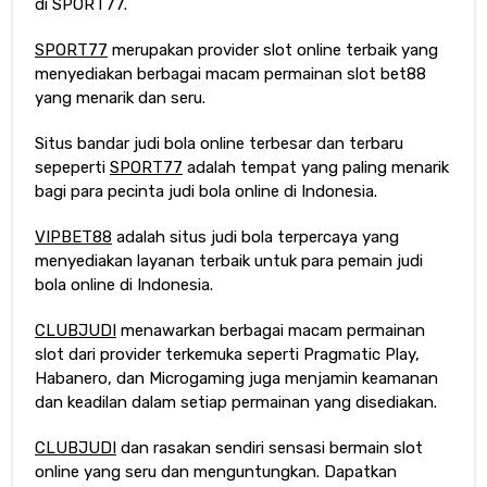
di SPORT77.
SPORT77
merupakan provider slot online terbaik yang
menyediakan berbagai macam permainan slot bet88
yang menarik dan seru.
Situs bandar judi bola online terbesar dan terbaru
sepeperti
SPORT77
adalah tempat yang paling menarik
bagi para pecinta judi bola online di Indonesia.
VIPBET88
adalah situs judi bola terpercaya yang
menyediakan layanan terbaik untuk para pemain judi
bola online di Indonesia.
CLUBJUDI
menawarkan berbagai macam permainan
slot dari provider terkemuka seperti Pragmatic Play,
Habanero, dan Microgaming juga menjamin keamanan
dan keadilan dalam setiap permainan yang disediakan.
CLUBJUDI
dan rasakan sendiri sensasi bermain slot
online yang seru dan menguntungkan. Dapatkan