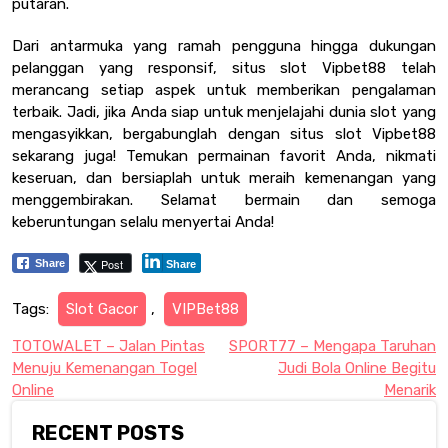
putaran.
Dari antarmuka yang ramah pengguna hingga dukungan
pelanggan yang responsif, situs slot Vipbet88 telah
merancang setiap aspek untuk memberikan pengalaman
terbaik. Jadi, jika Anda siap untuk menjelajahi dunia slot yang
mengasyikkan, bergabunglah dengan situs slot Vipbet88
sekarang juga! Temukan permainan favorit Anda, nikmati
keseruan, dan bersiaplah untuk meraih kemenangan yang
menggembirakan. Selamat bermain dan semoga
keberuntungan selalu menyertai Anda!
Post
Share
Share
Tags:
Slot Gacor
,
VIPBet88
Post
TOTOWALET – Jalan Pintas
SPORT77 – Mengapa Taruhan
Menuju Kemenangan Togel
Judi Bola Online Begitu
navigation
Online
Menarik
RECENT POSTS