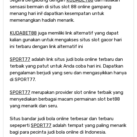
sensasi bermain di situs slot 88 online gampang
menang hari ini! dapatkan kesempatan untuk
memenangkan hadiah menarik.
KUDABET88
juga memiliki link alternatif yang dapat
kalian gunakan untuk mengakses situs slot gacor hari
ini terbaru dengan link alternatif ini
SPORT77
adalah link situs judi bola online terbaru dan
terbaik yang patut untuk Anda coba hari ini. Dapatkan
pengalaman berjudi yang seru dan mengasyikkan hanya
di SPORT77.
SPORT77
merupakan provider slot online terbaik yang
menyediakan berbagai macam permainan slot bet88
yang menarik dan seru.
Situs bandar judi bola online terbesar dan terbaru
sepeperti
SPORT77
adalah tempat yang paling menarik
bagi para pecinta judi bola online di Indonesia.