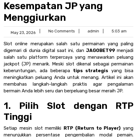
Kesempatan JP yang
Menggiurkan
|
No Comments
|
admin
|
5:03 am
May 23, 2026
Slot online merupakan salah satu permainan yang paling
digemari di dunia digital saat ini, dan
JAGOBET99
menjadi
salah satu platform terpercaya yang menawarkan peluang
jackpot (JP) menarik. Meski slot dikenal sebagai permainan
keberuntungan, ada beberapa
tips strategis
yang bisa
meningkatkan peluang Anda untuk menang. Artikel ini akan
membahas langkah-langkah praktis agar pengalaman
bermain Anda lebih seru dan berpeluang besar meraih JP.
1. Pilih Slot dengan RTP
Tinggi
Setiap mesin slot memiliki
RTP (Return to Player)
yang
menunjukkan persentase pengembalian modal pemain.