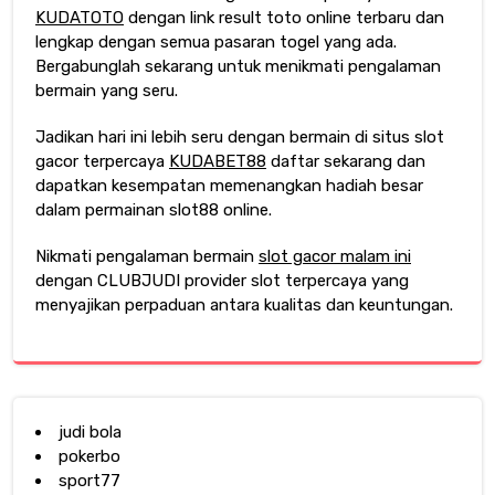
KUDATOTO
dengan link result toto online terbaru dan
lengkap dengan semua pasaran togel yang ada.
Bergabunglah sekarang untuk menikmati pengalaman
bermain yang seru.
Jadikan hari ini lebih seru dengan bermain di situs slot
gacor terpercaya
KUDABET88
daftar sekarang dan
dapatkan kesempatan memenangkan hadiah besar
dalam permainan slot88 online.
Nikmati pengalaman bermain
slot gacor malam ini
dengan CLUBJUDI provider slot terpercaya yang
menyajikan perpaduan antara kualitas dan keuntungan.
judi bola
pokerbo
sport77