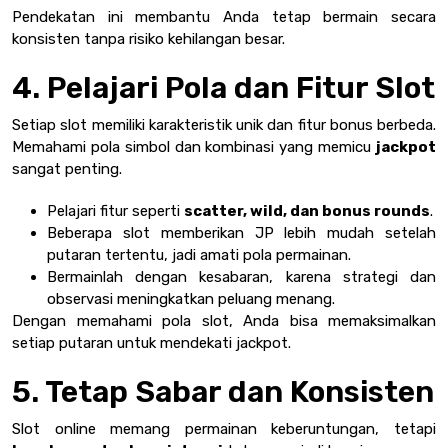
Pendekatan ini membantu Anda tetap bermain secara
konsisten tanpa risiko kehilangan besar.
4. Pelajari Pola dan Fitur Slot
Setiap slot memiliki karakteristik unik dan fitur bonus berbeda.
Memahami pola simbol dan kombinasi yang memicu
jackpot
sangat penting.
Pelajari fitur seperti
scatter, wild, dan bonus rounds
.
Beberapa slot memberikan JP lebih mudah setelah
putaran tertentu, jadi amati pola permainan.
Bermainlah dengan kesabaran, karena strategi dan
observasi meningkatkan peluang menang.
Dengan memahami pola slot, Anda bisa memaksimalkan
setiap putaran untuk mendekati jackpot.
5. Tetap Sabar dan Konsisten
Slot online memang permainan keberuntungan, tetapi