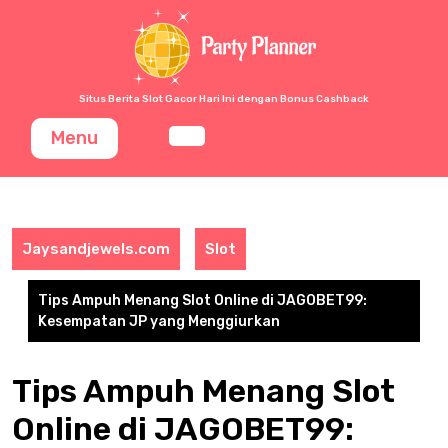
Skip
to
content
Situs Berita Slot Gacor Hari Ini dengan Bonus Cashback
Menu
Jaysandjewels.com
Slot
Tips Ampuh Menang Slot Online di JAGOBET99:
Kesempatan JP yang Menggiurkan
Tips Ampuh Menang Slot
Online di JAGOBET99: