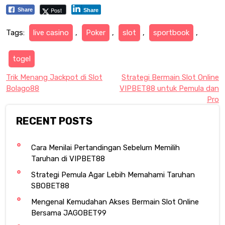
Post
Share
Share
Tags:
live casino
,
Poker
,
slot
,
sportbook
,
togel
Post
Trik Menang Jackpot di Slot
Strategi Bermain Slot Online
Bolago88
VIPBET88 untuk Pemula dan
navigation
Pro
RECENT POSTS
Cara Menilai Pertandingan Sebelum Memilih
Taruhan di VIPBET88
Strategi Pemula Agar Lebih Memahami Taruhan
SBOBET88
Mengenal Kemudahan Akses Bermain Slot Online
Bersama JAGOBET99