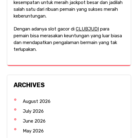
kesempatan untuk meraih jackpot besar dan jadilah
salah satu dari ribuan pemain yang sukses meraih
keberuntungan.
Dengan adanya slot gacor di
CLUBJUDI
para
pemain bisa merasakan keuntungan yang luar biasa
dan mendapatkan pengalaman bermain yang tak
terlupakan.
ARCHIVES
August 2026
July 2026
June 2026
May 2026