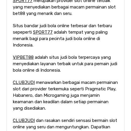
SPORT77
merupakan provider slot online terbaik
yang menyediakan berbagai macam permainan slot
bet88 yang menarik dan seru.
Situs bandar judi bola online terbesar dan terbaru
sepeperti
SPORT77
adalah tempat yang paling
menarik bagi para pecinta judi bola online di
Indonesia.
VIPBET88
adalah situs judi bola terpercaya yang
menyediakan layanan terbaik untuk para pemain judi
bola online di Indonesia.
CLUBJUDI
menawarkan berbagai macam permainan
slot dari provider terkemuka seperti Pragmatic Play,
Habanero, dan Microgaming juga menjamin
keamanan dan keadilan dalam setiap permainan
yang disediakan.
CLUBJUDI
dan rasakan sendiri sensasi bermain slot
online yang seru dan menguntungkan. Dapatkan