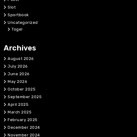
Slot
Sportbook
Uncategorized
Togel
Archives
August 2026
July 2026
June 2026
May 2026
October 2025
September 2025
April 2025
March 2025
February 2025
December 2024
November 2024