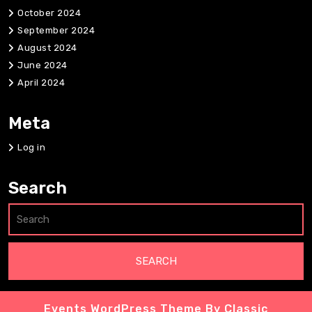
October 2024
September 2024
August 2024
June 2024
April 2024
Meta
Log in
Search
Events WordPress Theme
By Classic