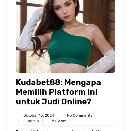
Kudabet88: Mengapa
Memilih Platform Ini
untuk Judi Online?
October
No
October 18, 2024
|
No Comments
admin
18,
8:02
Comments
|
admin
|
8:02 am
2024
am