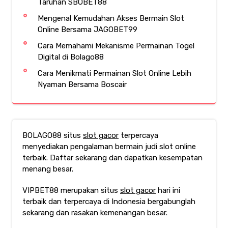
Taruhan SBOBET88
Mengenal Kemudahan Akses Bermain Slot
Online Bersama JAGOBET99
Cara Memahami Mekanisme Permainan Togel
Digital di Bolago88
Cara Menikmati Permainan Slot Online Lebih
Nyaman Bersama Boscair
BOLAGO88 situs
slot gacor
terpercaya
menyediakan pengalaman bermain judi slot online
terbaik. Daftar sekarang dan dapatkan kesempatan
menang besar.
VIPBET88 merupakan situs
slot gacor
hari ini
terbaik dan terpercaya di Indonesia bergabunglah
sekarang dan rasakan kemenangan besar.