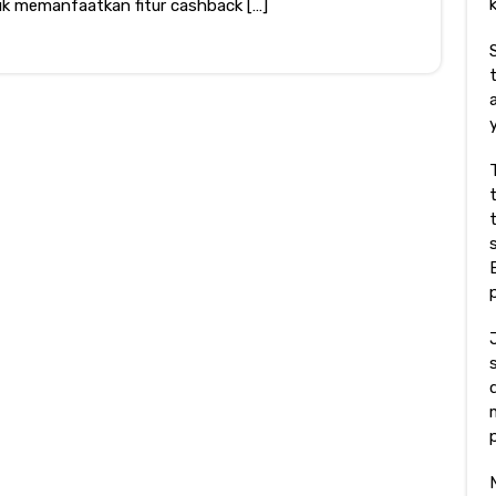
uk memanfaatkan fitur cashback […]