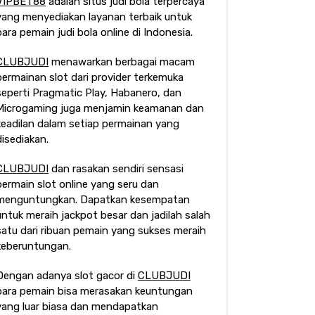
VIPBET88
adalah situs judi bola terpercaya
yang menyediakan layanan terbaik untuk
para pemain judi bola online di Indonesia.
CLUBJUDI
menawarkan berbagai macam
permainan slot dari provider terkemuka
seperti Pragmatic Play, Habanero, dan
Microgaming juga menjamin keamanan dan
keadilan dalam setiap permainan yang
disediakan.
CLUBJUDI
dan rasakan sendiri sensasi
bermain slot online yang seru dan
menguntungkan. Dapatkan kesempatan
untuk meraih jackpot besar dan jadilah salah
satu dari ribuan pemain yang sukses meraih
keberuntungan.
Dengan adanya slot gacor di
CLUBJUDI
para pemain bisa merasakan keuntungan
yang luar biasa dan mendapatkan