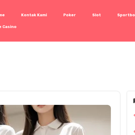
me
Kontak Kami
Poker
Slot
Sportb
e Casino