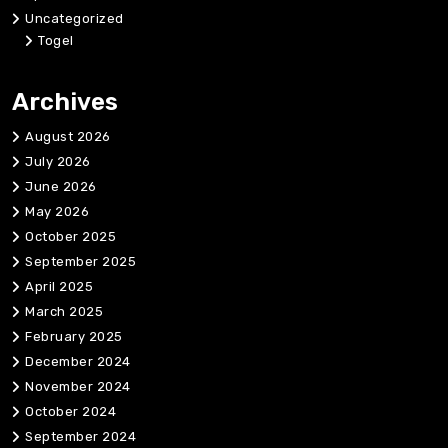
Uncategorized
Togel
Archives
August 2026
July 2026
June 2026
May 2026
October 2025
September 2025
April 2025
March 2025
February 2025
December 2024
November 2024
October 2024
September 2024