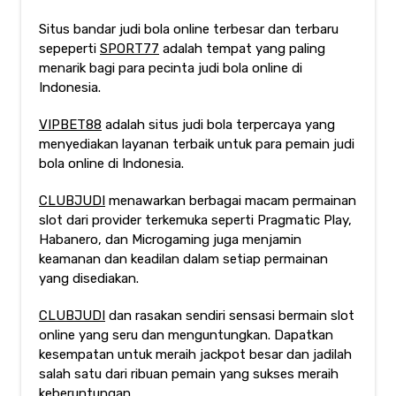
Situs bandar judi bola online terbesar dan terbaru
sepeperti
SPORT77
adalah tempat yang paling
menarik bagi para pecinta judi bola online di
Indonesia.
VIPBET88
adalah situs judi bola terpercaya yang
menyediakan layanan terbaik untuk para pemain judi
bola online di Indonesia.
CLUBJUDI
menawarkan berbagai macam permainan
slot dari provider terkemuka seperti Pragmatic Play,
Habanero, dan Microgaming juga menjamin
keamanan dan keadilan dalam setiap permainan
yang disediakan.
CLUBJUDI
dan rasakan sendiri sensasi bermain slot
online yang seru dan menguntungkan. Dapatkan
kesempatan untuk meraih jackpot besar dan jadilah
salah satu dari ribuan pemain yang sukses meraih
keberuntungan.