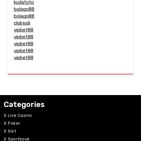
kudatoto
bolago88
bolago88
clubjudi
vipbet88
vipbet88
vipbet88
vipbet88
vipbet88
Categories
Live Casino
Poker
Slot
Sportbook