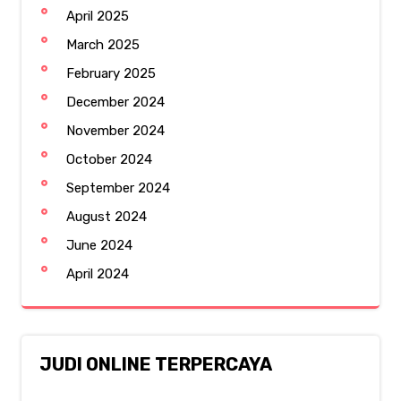
April 2025
March 2025
February 2025
December 2024
November 2024
October 2024
September 2024
August 2024
June 2024
April 2024
JUDI ONLINE TERPERCAYA