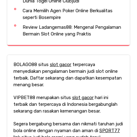
Dunia Togel Online Clubjudi
Cara Memilih Agen Poker Online Berkualitas
seperti Bosempire
Review Ladangemas88: Mengenal Pengalaman
Bermain Slot Online yang Praktis
BOLAGO88 situs
slot gacor
terpercaya
menyediakan pengalaman bermain judi slot online
terbaik. Daftar sekarang dan dapatkan kesempatan
menang besar.
VIPBET88 merupakan situs
slot gacor
hari ini
terbaik dan terpercaya di Indonesia bergabunglah
sekarang dan rasakan kemenangan besar.
Segera bergabung bersama dan nikmati taruhan judi
bola online dengan nyaman dan aman di
SPORT77