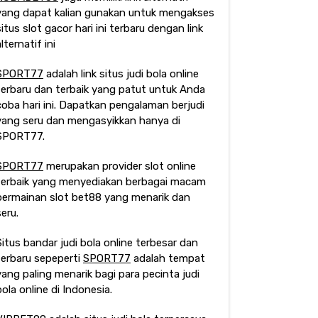
yang dapat kalian gunakan untuk mengakses
situs slot gacor hari ini terbaru dengan link
lternatif ini
SPORT77
adalah link situs judi bola online
terbaru dan terbaik yang patut untuk Anda
coba hari ini. Dapatkan pengalaman berjudi
yang seru dan mengasyikkan hanya di
SPORT77.
SPORT77
merupakan provider slot online
terbaik yang menyediakan berbagai macam
permainan slot bet88 yang menarik dan
seru.
Situs bandar judi bola online terbesar dan
terbaru sepeperti
SPORT77
adalah tempat
yang paling menarik bagi para pecinta judi
bola online di Indonesia.