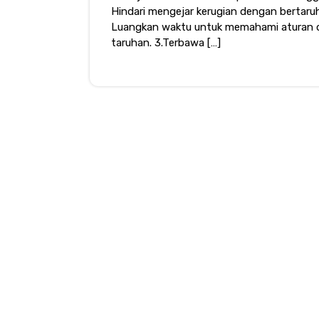
Hindari mengejar kerugian dengan bertaru
Luangkan waktu untuk memahami aturan d
taruhan. 3.Terbawa […]