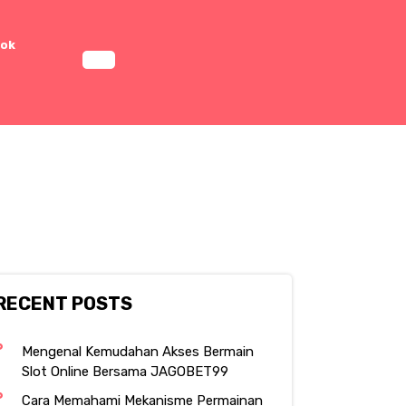
ook
RECENT POSTS
Mengenal Kemudahan Akses Bermain
Slot Online Bersama JAGOBET99
Cara Memahami Mekanisme Permainan