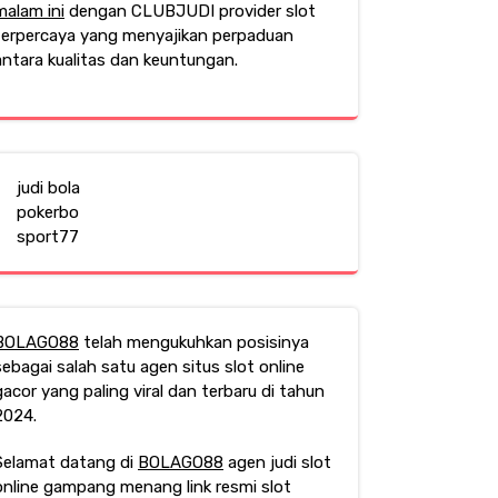
malam ini
dengan CLUBJUDI provider slot
terpercaya yang menyajikan perpaduan
antara kualitas dan keuntungan.
judi bola
pokerbo
sport77
BOLAGO88
telah mengukuhkan posisinya
sebagai salah satu agen situs slot online
gacor yang paling viral dan terbaru di tahun
2024.
Selamat datang di
BOLAGO88
agen judi slot
online gampang menang link resmi slot