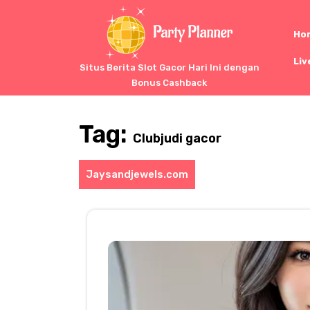
Skip
to
Ho
content
Liv
Situs Berita Slot Gacor Hari Ini dengan
Bonus Cashback
Tag:
Clubjudi gacor
Jaysandjewels.com