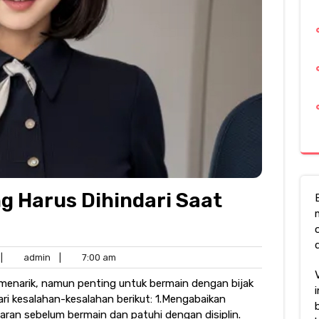
 Harus Dihindari Saat
o
admin
7:00
|
admin
|
7:00 am
omments
am
enarik, namun penting untuk bermain dengan bijak
ri kesalahan-kesalahan berikut: 1.Mengabaikan
ran sebelum bermain dan patuhi dengan disiplin.