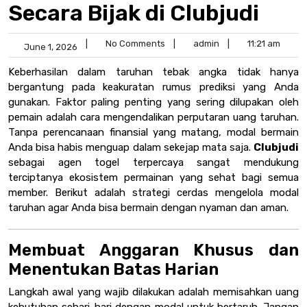
Secara Bijak di Clubjudi
|
No Comments
|
admin
|
11:21 am
June 1, 2026
Keberhasilan dalam taruhan tebak angka tidak hanya
bergantung pada keakuratan rumus prediksi yang Anda
gunakan. Faktor paling penting yang sering dilupakan oleh
pemain adalah cara mengendalikan perputaran uang taruhan.
Tanpa perencanaan finansial yang matang, modal bermain
Anda bisa habis menguap dalam sekejap mata saja.
Clubjudi
sebagai agen togel terpercaya sangat mendukung
terciptanya ekosistem permainan yang sehat bagi semua
member. Berikut adalah strategi cerdas mengelola modal
taruhan agar Anda bisa bermain dengan nyaman dan aman.
Membuat Anggaran Khusus dan
Menentukan Batas Harian
Langkah awal yang wajib dilakukan adalah memisahkan uang
kebutuhan sehari-hari dengan modal untuk bertaruh. Jangan