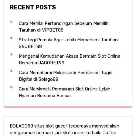
RECENT POSTS
Cara Menilai Pertandingan Sebelum Memilih
Taruhan di VIPBET88
Strategi Pemula Agar Lebih Memahami Taruhan
SBOBET88
Mengenal Kemudahan Akses Bermain Slot Online
Bersama JAGOBET99
Cara Memahami Mekanisme Permainan Togel
Digital di Bolago88
Cara Menikmati Permainan Slot Online Lebih
Nyaman Bersama Boscair
BOLAGO88 situs
slot gacor
terpercaya menyediakan
pengalaman bermain judi slot online terbaik. Daftar