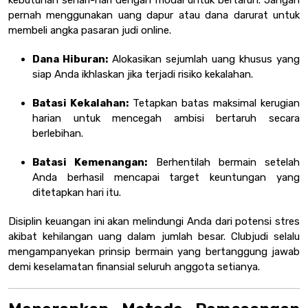
pernah menggunakan uang dapur atau dana darurat untuk
membeli angka pasaran judi online.
Dana Hiburan:
Alokasikan sejumlah uang khusus yang
siap Anda ikhlaskan jika terjadi risiko kekalahan.
Batasi Kekalahan:
Tetapkan batas maksimal kerugian
harian untuk mencegah ambisi bertaruh secara
berlebihan.
Batasi Kemenangan:
Berhentilah bermain setelah
Anda berhasil mencapai target keuntungan yang
ditetapkan hari itu.
Disiplin keuangan ini akan melindungi Anda dari potensi stres
akibat kehilangan uang dalam jumlah besar. Clubjudi selalu
mengampanyekan prinsip bermain yang bertanggung jawab
demi keselamatan finansial seluruh anggota setianya.