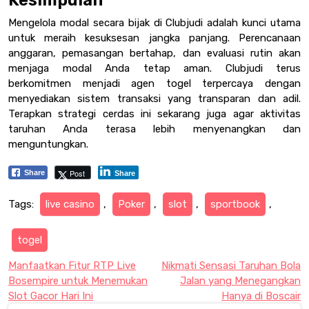
Mengelola modal secara bijak di Clubjudi adalah kunci utama
untuk meraih kesuksesan jangka panjang. Perencanaan
anggaran, pemasangan bertahap, dan evaluasi rutin akan
menjaga modal Anda tetap aman. Clubjudi terus
berkomitmen menjadi agen togel terpercaya dengan
menyediakan sistem transaksi yang transparan dan adil.
Terapkan strategi cerdas ini sekarang juga agar aktivitas
taruhan Anda terasa lebih menyenangkan dan
menguntungkan.
Post
Share
Share
Tags:
live casino
,
Poker
,
slot
,
sportbook
,
togel
Post
Manfaatkan Fitur RTP Live
Nikmati Sensasi Taruhan Bola
Bosempire untuk Menemukan
Jalan yang Menegangkan
navigation
Slot Gacor Hari Ini
Hanya di Boscair