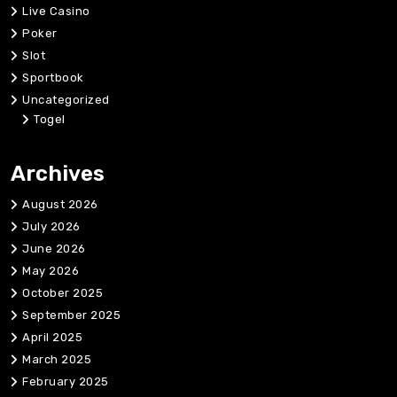
Live Casino
Poker
Slot
Sportbook
Uncategorized
Togel
Archives
August 2026
July 2026
June 2026
May 2026
October 2025
September 2025
April 2025
March 2025
February 2025