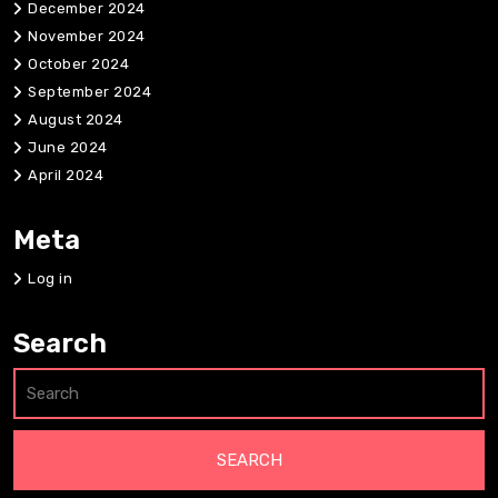
December 2024
November 2024
October 2024
September 2024
August 2024
June 2024
April 2024
Meta
Log in
Search