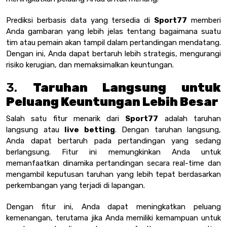
Prediksi berbasis data yang tersedia di
Sport77
memberi
Anda gambaran yang lebih jelas tentang bagaimana suatu
tim atau pemain akan tampil dalam pertandingan mendatang.
Dengan ini, Anda dapat bertaruh lebih strategis, mengurangi
risiko kerugian, dan memaksimalkan keuntungan.
3.
Taruhan Langsung untuk
Peluang Keuntungan Lebih Besar
Salah satu fitur menarik dari
Sport77
adalah taruhan
langsung atau
live betting
. Dengan taruhan langsung,
Anda dapat bertaruh pada pertandingan yang sedang
berlangsung. Fitur ini memungkinkan Anda untuk
memanfaatkan dinamika pertandingan secara real-time dan
mengambil keputusan taruhan yang lebih tepat berdasarkan
perkembangan yang terjadi di lapangan.
Dengan fitur ini, Anda dapat meningkatkan peluang
kemenangan, terutama jika Anda memiliki kemampuan untuk