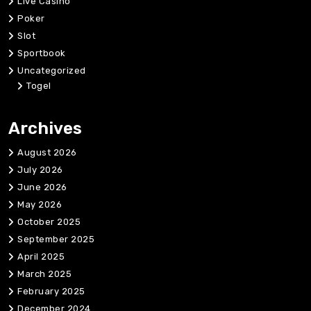
Live Casino
Poker
Slot
Sportbook
Uncategorized
Togel
Archives
August 2026
July 2026
June 2026
May 2026
October 2025
September 2025
April 2025
March 2025
February 2025
December 2024