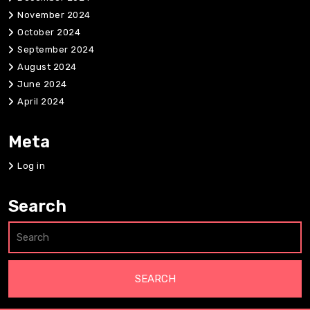
November 2024
October 2024
September 2024
August 2024
June 2024
April 2024
Meta
Log in
Search