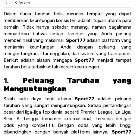
|
9:06 am
Dalam dunia taruhan bola, mencari tempat yang dapat
memberikan keuntungan konsisten adalah tujuan utama para
pemain. Tidak hanya sekadar menang, namun bagaimana
memastikan bahwa setiap taruhan yang Anda pasang
memberi hasil yang maksimal.
Sport77
adalah platform yang
menjamin keuntungan Anda dengan peluang yang
menguntungkan, fitur unggulan, dan sistem yang transparan.
Berikut adalah alasan mengapa
Sport77
menjadi tempat
taruhan bola terbaik untuk meraih keuntungan.
1.
Peluang Taruhan yang
Menguntungkan
Salah satu daya tarik utama
Sport77
adalah peluang
taruhan yang sangat menguntungkan. Setiap pertandingan
besar dari liga-liga top dunia, seperti Premier League, La Liga,
Serie A, hingga turnamen internasional, tersedia dengan
odds yang kompetitif. Dengan odds yang lebih tinggi
dibandingkan dengan banyak platform lainnya,
Sport77