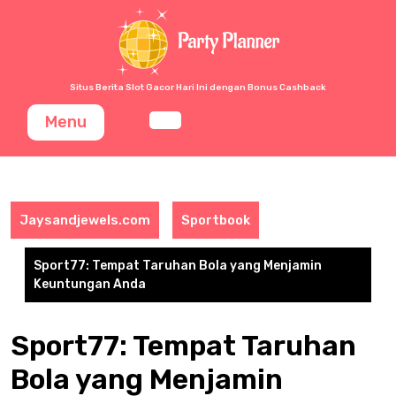
Skip
to
content
Situs Berita Slot Gacor Hari Ini dengan Bonus Cashback
Menu
Jaysandjewels.com
Sportbook
Sport77: Tempat Taruhan Bola yang Menjamin
Keuntungan Anda
Sport77: Tempat Taruhan
Bola yang Menjamin