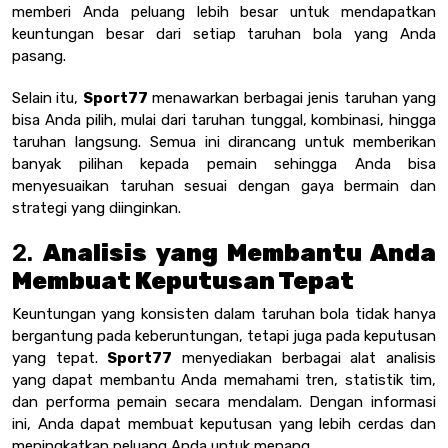
memberi Anda peluang lebih besar untuk mendapatkan
keuntungan besar dari setiap taruhan bola yang Anda
pasang.
Selain itu,
Sport77
menawarkan berbagai jenis taruhan yang
bisa Anda pilih, mulai dari taruhan tunggal, kombinasi, hingga
taruhan langsung. Semua ini dirancang untuk memberikan
banyak pilihan kepada pemain sehingga Anda bisa
menyesuaikan taruhan sesuai dengan gaya bermain dan
strategi yang diinginkan.
2.
Analisis yang Membantu Anda
Membuat Keputusan Tepat
Keuntungan yang konsisten dalam taruhan bola tidak hanya
bergantung pada keberuntungan, tetapi juga pada keputusan
yang tepat.
Sport77
menyediakan berbagai alat analisis
yang dapat membantu Anda memahami tren, statistik tim,
dan performa pemain secara mendalam. Dengan informasi
ini, Anda dapat membuat keputusan yang lebih cerdas dan
meningkatkan peluang Anda untuk menang.