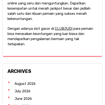
online yang seru dan menguntungkan. Dapatkan
kesempatan untuk meraih jackpot besar dan jadilah
salah satu dari ribuan pemain yang sukses meraih
keberuntungan.
Dengan adanya slot gacor di
CLUBJUDI
para pemain
bisa merasakan keuntungan yang luar biasa dan
mendapatkan pengalaman bermain yang tak
terlupakan.
ARCHIVES
August 2026
July 2026
June 2026