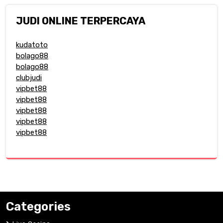
JUDI ONLINE TERPERCAYA
kudatoto
bolago88
bolago88
clubjudi
vipbet88
vipbet88
vipbet88
vipbet88
vipbet88
Categories