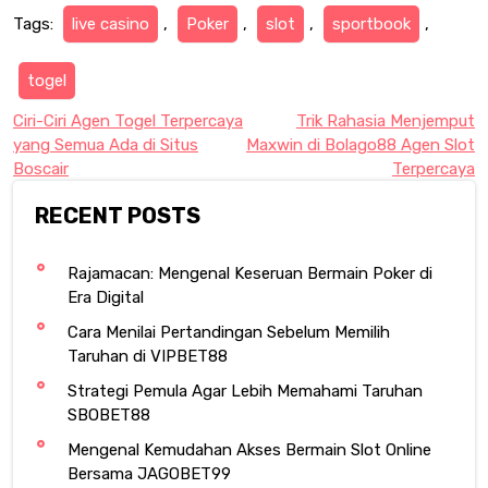
Tags:
live casino
,
Poker
,
slot
,
sportbook
,
togel
Post
Ciri-Ciri Agen Togel Terpercaya
Trik Rahasia Menjemput
yang Semua Ada di Situs
Maxwin di Bolago88 Agen Slot
navigation
Boscair
Terpercaya
RECENT POSTS
Rajamacan: Mengenal Keseruan Bermain Poker di
Era Digital
Cara Menilai Pertandingan Sebelum Memilih
Taruhan di VIPBET88
Strategi Pemula Agar Lebih Memahami Taruhan
SBOBET88
Mengenal Kemudahan Akses Bermain Slot Online
Bersama JAGOBET99