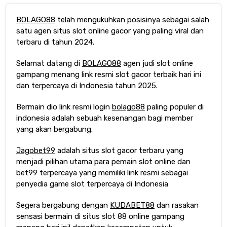
BOLAGO88
telah mengukuhkan posisinya sebagai salah
satu agen situs slot online gacor yang paling viral dan
terbaru di tahun 2024.
Selamat datang di
BOLAGO88
agen judi slot online
gampang menang link resmi slot gacor terbaik hari ini
dan terpercaya di Indonesia tahun 2025.
Bermain dio link resmi login
bolago88
paling populer di
indonesia adalah sebuah kesenangan bagi member
yang akan bergabung.
Jagobet99
adalah situs slot gacor terbaru yang
menjadi pilihan utama para pemain slot online dan
bet99 terpercaya yang memiliki link resmi sebagai
penyedia game slot terpercaya di Indonesia
Segera bergabung dengan
KUDABET88
dan rasakan
sensasi bermain di situs slot 88 online gampang