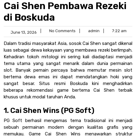
Cai Shen Pembawa Rezeki
di Boskuda
|
No Comments
|
admin
|
7:22 am
June 13, 2026
Dalam tradisi masyarakat Asia, sosok Cai Shen sangat dikenal
luas sebagai dewa kekayaan yang membawa rezeki berlimpah.
Kehadiran tokoh mitologi ini sering kali diadaptasi menjadi
tema utama yang sangat menarik dalam dunia permainan
slot. Banyak pemain percaya bahwa memutar mesin slot
bertema dewa emas ini dapat mendatangkan hoki yang
sangat besar. Situs resmi Boskuda kini menghadirkan
beberapa rekomendasi game bertema Cai Shen terbaik
khusus untuk modal taruhan Anda.
1. Cai Shen Wins (PG Soft)
PG Soft berhasil mengemas tema tradisional ini menjadi
sebuah permainan modern dengan kualitas grafis yang
memukau. Game Cai Shen Wins menawarkan struktur