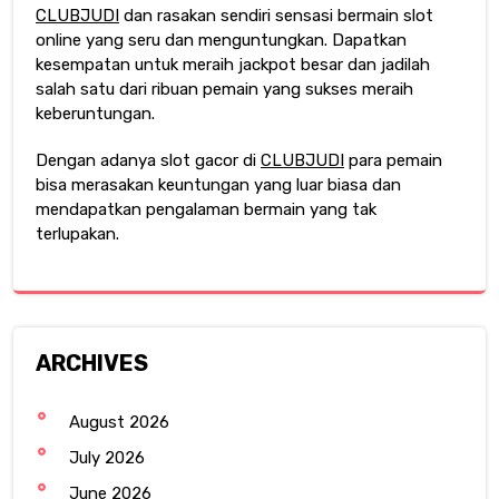
CLUBJUDI
dan rasakan sendiri sensasi bermain slot
online yang seru dan menguntungkan. Dapatkan
kesempatan untuk meraih jackpot besar dan jadilah
salah satu dari ribuan pemain yang sukses meraih
keberuntungan.
Dengan adanya slot gacor di
CLUBJUDI
para pemain
bisa merasakan keuntungan yang luar biasa dan
mendapatkan pengalaman bermain yang tak
terlupakan.
ARCHIVES
August 2026
July 2026
June 2026