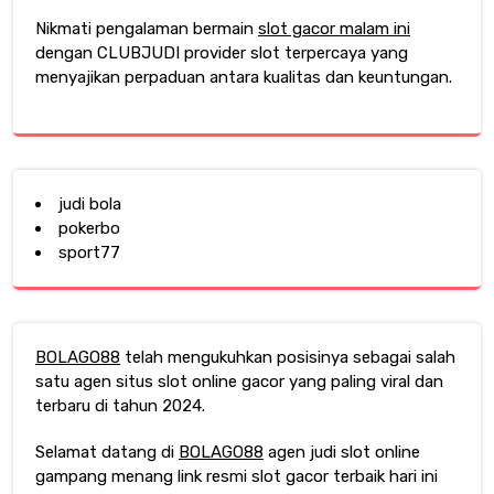
Nikmati pengalaman bermain
slot gacor malam ini
dengan CLUBJUDI provider slot terpercaya yang
menyajikan perpaduan antara kualitas dan keuntungan.
judi bola
pokerbo
sport77
BOLAGO88
telah mengukuhkan posisinya sebagai salah
satu agen situs slot online gacor yang paling viral dan
terbaru di tahun 2024.
Selamat datang di
BOLAGO88
agen judi slot online
gampang menang link resmi slot gacor terbaik hari ini