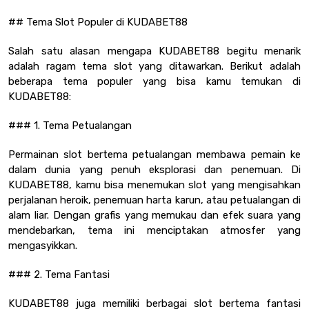
## Tema Slot Populer di KUDABET88
Salah satu alasan mengapa KUDABET88 begitu menarik
adalah ragam tema slot yang ditawarkan. Berikut adalah
beberapa tema populer yang bisa kamu temukan di
KUDABET88:
### 1. Tema Petualangan
Permainan slot bertema petualangan membawa pemain ke
dalam dunia yang penuh eksplorasi dan penemuan. Di
KUDABET88, kamu bisa menemukan slot yang mengisahkan
perjalanan heroik, penemuan harta karun, atau petualangan di
alam liar. Dengan grafis yang memukau dan efek suara yang
mendebarkan, tema ini menciptakan atmosfer yang
mengasyikkan.
### 2. Tema Fantasi
KUDABET88 juga memiliki berbagai slot bertema fantasi