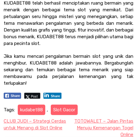
KUDABET88 telah berhasil menciptakan ruang bermain yang
menarik dengan berbagai tema slot yang memikat. Dari
petualangan seru hingga misteri yang menegangkan, setiap
tema menawarkan pengalaman yang berbeda dan menarik.
Dengan kualitas grafis yang tinggi, fitur inovatif, dan berbagai
bonus menarik, KUDABET88 terus menjadi pilihan utama bagi
para pecinta slot.
Jika kamu mencari pengalaman bermain slot yang unik dan
menghibur, KUDABET88 adalah jawabannya. Bergabunglah
sekarang dan temukan berbagai tema menarik yang siap
membawamu pada perjalanan kemenangan yang tak
terlupakan!
Post
Share
Share
Tags:
kudabet88
,
Slot Gacor
Post
CLUB JUDI – Strategi Cerdas
TOTOWALET – Jalan Pintas
untuk Menang di Slot Online
Menuju Kemenangan Togel
navigation
Online