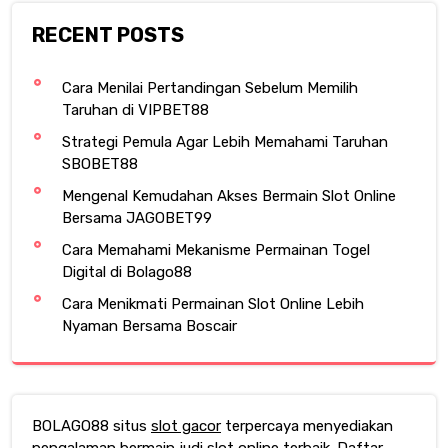
RECENT POSTS
Cara Menilai Pertandingan Sebelum Memilih
Taruhan di VIPBET88
Strategi Pemula Agar Lebih Memahami Taruhan
SBOBET88
Mengenal Kemudahan Akses Bermain Slot Online
Bersama JAGOBET99
Cara Memahami Mekanisme Permainan Togel
Digital di Bolago88
Cara Menikmati Permainan Slot Online Lebih
Nyaman Bersama Boscair
BOLAGO88 situs
slot gacor
terpercaya menyediakan
pengalaman bermain judi slot online terbaik. Daftar