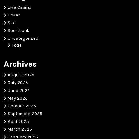
Live Casino
Poker
Slot
Sportbook
Uncategorized
Togel
Archives
August 2026
July 2026
June 2026
May 2026
October 2025
September 2025
April 2025
March 2025
February 2025