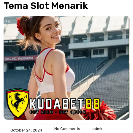
Tema Slot Menarik
|
No Comments
|
admin
October 24, 2024