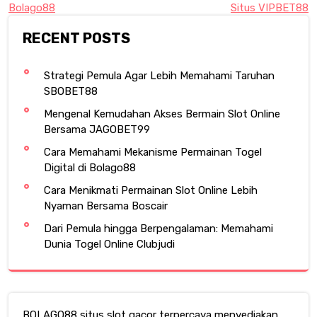
navigation
Bolago88
Situs VIPBET88
RECENT POSTS
Strategi Pemula Agar Lebih Memahami Taruhan
SBOBET88
Mengenal Kemudahan Akses Bermain Slot Online
Bersama JAGOBET99
Cara Memahami Mekanisme Permainan Togel
Digital di Bolago88
Cara Menikmati Permainan Slot Online Lebih
Nyaman Bersama Boscair
Dari Pemula hingga Berpengalaman: Memahami
Dunia Togel Online Clubjudi
BOLAGO88 situs
slot gacor
terpercaya menyediakan