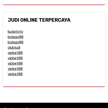
JUDI ONLINE TERPERCAYA
kudatoto
bolago88
bolago88
clubjudi
vipbet88
vipbet88
vipbet88
vipbet88
vipbet88