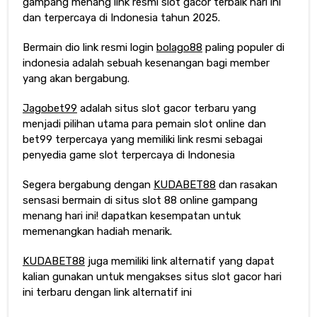
gampang menang link resmi slot gacor terbaik hari ini
dan terpercaya di Indonesia tahun 2025.
Bermain dio link resmi login
bolago88
paling populer di
indonesia adalah sebuah kesenangan bagi member
yang akan bergabung.
Jagobet99
adalah situs slot gacor terbaru yang
menjadi pilihan utama para pemain slot online dan
bet99 terpercaya yang memiliki link resmi sebagai
penyedia game slot terpercaya di Indonesia
Segera bergabung dengan
KUDABET88
dan rasakan
sensasi bermain di situs slot 88 online gampang
menang hari ini! dapatkan kesempatan untuk
memenangkan hadiah menarik.
KUDABET88
juga memiliki link alternatif yang dapat
kalian gunakan untuk mengakses situs slot gacor hari
ini terbaru dengan link alternatif ini