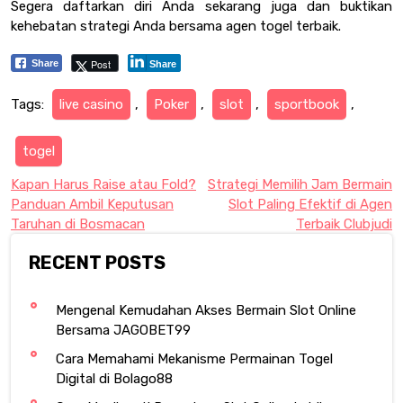
Segera daftarkan diri Anda sekarang juga dan buktikan
kehebatan strategi Anda bersama agen togel terbaik.
Post
Share
Share
Tags:
live casino
,
Poker
,
slot
,
sportbook
,
togel
Post
Kapan Harus Raise atau Fold?
Strategi Memilih Jam Bermain
Panduan Ambil Keputusan
Slot Paling Efektif di Agen
navigation
Taruhan di Bosmacan
Terbaik Clubjudi
RECENT POSTS
Mengenal Kemudahan Akses Bermain Slot Online
Bersama JAGOBET99
Cara Memahami Mekanisme Permainan Togel
Digital di Bolago88