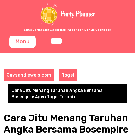
Skip
to
content
Situs Berita Slot Gacor Hari Ini dengan Bonus Cashback
Menu
Jaysandjewels.com
Togel
Cara Jitu Menang Taruhan Angka Bersama
Bosempire Agen Togel Terbaik
Cara Jitu Menang Taruhan
Angka Bersama Bosempire