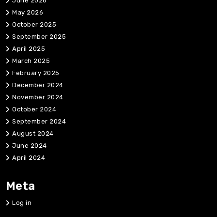
June 2026
May 2026
October 2025
September 2025
April 2025
March 2025
February 2025
December 2024
November 2024
October 2024
September 2024
August 2024
June 2024
April 2024
Meta
Log in