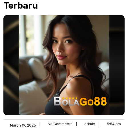
Terbaru
|
No Comments
|
admin
|
5:54 am
March 19, 2025