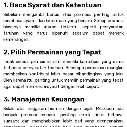
1. Baca Syarat dan Ketentuan
Sebelum mengambil bonus atau promosi, penting untuk
membaca syarat dan ketentuan yang berlaku. Setiap promosi
biasanya memiliki aturan tertentu, seperti persyaratan
taruhan yang harus dipenuhi sebelum dapat menarik
kemenangan.
2. Pilih Permainan yang Tepat
Tidak semua permainan slot memiliki kontribusi yang sama
terhadap persyaratan taruhan. Beberapa permainan mungkin
memberikan kontribusi lebih besar dibandingkan yang lain.
Oleh karena itu, penting untuk memilih permainan yang tepat
agar dapat memenuhi syarat dengan lebih cepat.
3. Manajemen Keuangan
Selalu atur anggaran bermain dengan bijak. Meskipun ada
banyak promosi menarik, penting untuk tidak terbawa
suasana dan menghabiskan lebih dari yang direncanakan.