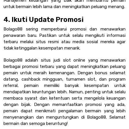
Manajemen keuangan yang baik akan membantu pemain
untuk bermain lebih lama dan meningkatkan peluang menang.
4. Ikuti Update Promosi
Bolago88 sering memperbarui promosi dan menawarkan
penawaran baru. Pastikan untuk selalu mengikuti informasi
terbaru melalui situs resmi atau media sosial mereka agar
tidak ketinggalan kesempatan menarik.
Bolago88 adalah situs judi slot online yang menawarkan
berbagai promosi terbaru yang dapat meningkatkan peluang
pemain untuk meraih kemenangan. Dengan bonus selamat
datang, cashback mingguan, turnamen slot, dan program
referral, pemain memiliki banyak kesempatan untuk
mendapatkan keuntungan lebih. Namun, penting untuk selalu
membaca syarat dan ketentuan serta mengelola keuangan
dengan bijak. Dengan memanfaatkan promosi yang ada,
pemain dapat menikmati pengalaman bermain yang lebih
menyenangkan dan menguntungkan di Bolago88. Selamat
bermain dan semoga beruntung!