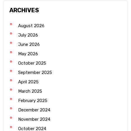
ARCHIVES
August 2026
July 2026
June 2026
May 2026
October 2025
September 2025
April 2025
March 2025
February 2025
December 2024
November 2024
October 2024