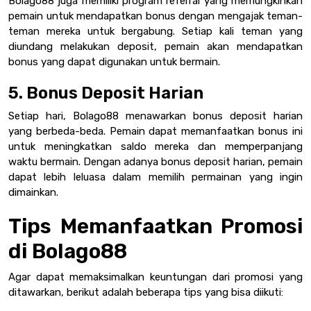
Bolago88 juga memiliki program referral yang memungkinkan
pemain untuk mendapatkan bonus dengan mengajak teman-
teman mereka untuk bergabung. Setiap kali teman yang
diundang melakukan deposit, pemain akan mendapatkan
bonus yang dapat digunakan untuk bermain.
5. Bonus Deposit Harian
Setiap hari, Bolago88 menawarkan bonus deposit harian
yang berbeda-beda. Pemain dapat memanfaatkan bonus ini
untuk meningkatkan saldo mereka dan memperpanjang
waktu bermain. Dengan adanya bonus deposit harian, pemain
dapat lebih leluasa dalam memilih permainan yang ingin
dimainkan.
Tips Memanfaatkan Promosi
di Bolago88
Agar dapat memaksimalkan keuntungan dari promosi yang
ditawarkan, berikut adalah beberapa tips yang bisa diikuti: