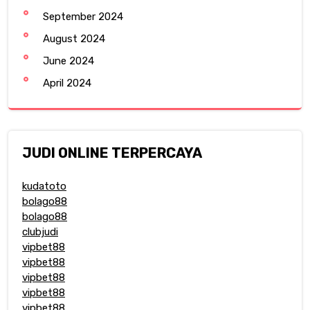
September 2024
August 2024
June 2024
April 2024
JUDI ONLINE TERPERCAYA
kudatoto
bolago88
bolago88
clubjudi
vipbet88
vipbet88
vipbet88
vipbet88
vipbet88